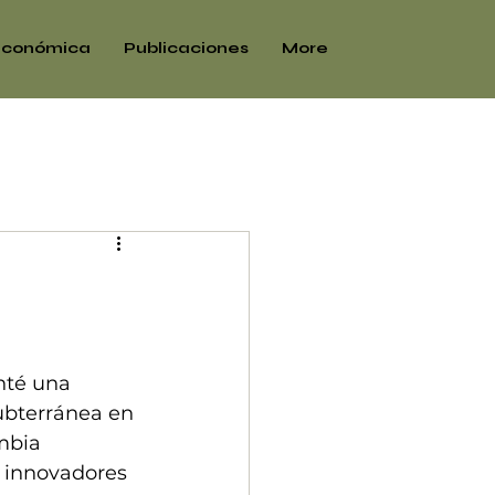
 económica
Publicaciones
More
nté una 
ubterránea en 
mbia 
 innovadores 