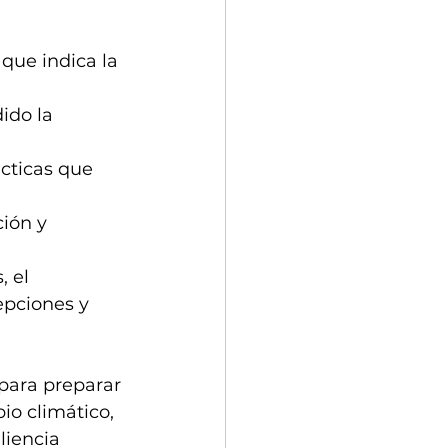
que indica la 
ido la 
cticas que 
ión y 
 el 
epciones y 
para preparar 
o climático, 
liencia 