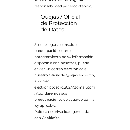
responsabilidad por el contenido,
las políticas de privacidad o las
Quejas / Oficial
prácticas de los sitios o servicios de
de Protección
terceros.
de Datos
Si tiene alguna consulta o
preocupación sobre el
procesamiento de su información
disponible con nosotros, puede
enviar un correo electrónico a
nuestro Oficial de Quejas en Surco,
al correo
electrónico:
sorc.2024@gmail.com
. Abordaremos sus
preocupaciones de acuerdo con la
ley aplicable.
Política de privacidad generada
con CookieYes.